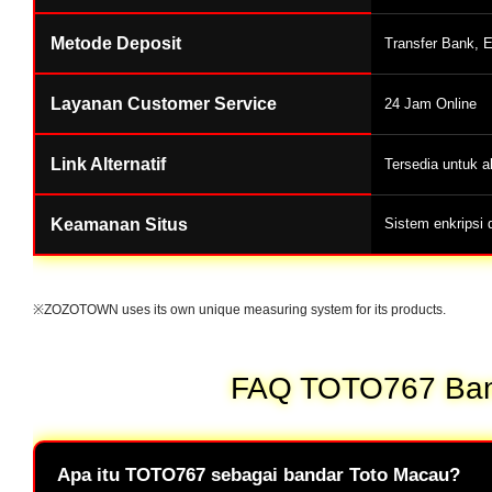
Metode Deposit
Transfer Bank, 
Layanan Customer Service
24 Jam Online
Link Alternatif
Tersedia untuk a
Keamanan Situs
Sistem enkripsi
※ZOZOTOWN uses its own unique measuring system for its products.
FAQ TOTO767 Ban
Apa itu TOTO767 sebagai bandar Toto Macau?