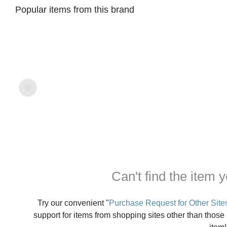
Popular items from this brand
Can't find the item y
Try our convenient "
Purchase Request for Other Site
support for items from shopping sites other than those