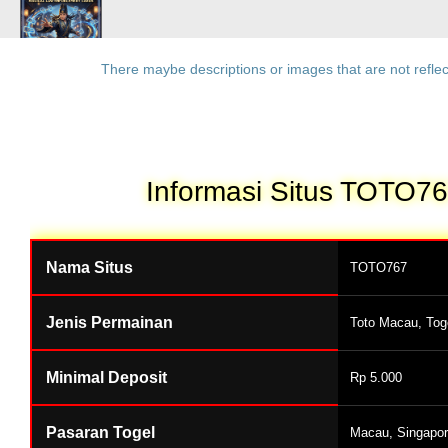
There maybe descriptions or images that are not reflec
Informasi Situs TOTO76
Nama Situs
TOTO767
Jenis Permainan
Toto Macau, Toge
Minimal Deposit
Rp 5.000
Pasaran Togel
Macau, Singapo