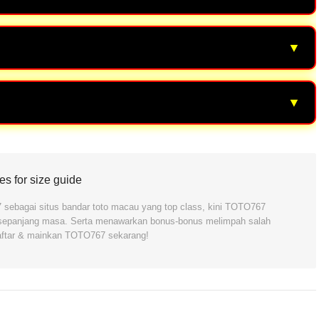
elalu tersedia sehingga tetap bisa bermain tanpa hambatan kapan saja.
▼
an sangat jelas. Bagi saya ini salah satu situs toto macau yang cukup
▼
da kendala. Ini membuat pemain merasa lebih aman saat bermain.
es for size guide
7 sebagai situs bandar toto macau yang top class, kini TOTO767
 sepanjang masa. Serta menawarkan bonus-bonus melimpah salah
daftar & mainkan TOTO767 sekarang!