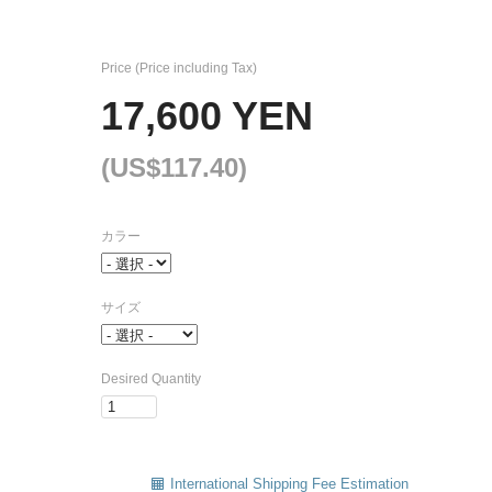
Price (Price including Tax)
17,600 YEN
(US$117.40)
カラー
サイズ
Desired Quantity
International Shipping Fee Estimation