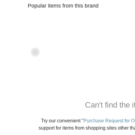
Popular items from this brand
Can't find the 
Try our convenient "
Purchase Request for Ot
support for items from shopping sites other t