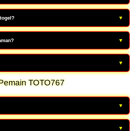
 menyediakan berbagai pasaran togel populer dengan sistem permainan
bagi para pemain.
▼
togel?
nan customer service responsif, pilihan pasaran lengkap, serta
▼
 aman?
aik serta proses transaksi yang transparan sehingga pemain dapat
▼
u mengisi form registrasi dengan data dasar seperti username,
 Pemain TOTO767
▼
ni pelayanannya sangat baik. Proses deposit cepat dan pasaran
▼